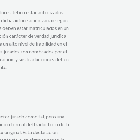
ctores deben estar autorizados
 dicha autorización varían según
os deben estar matriculados en un
cción carácter de verdad jurídica
un alto nivel de fiabilidad en el
res jurados son nombrados por el
ración, y sus traducciones deben
nte.
uctor jurado como tal, pero una
ción formal del traductor o de la
o original. Esta declaración
contacto, y en algunos casos, la