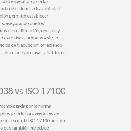
idad específico para los
tía de calidad, la trazabilidad
ación permitió establecer
cos, asegurando que los
os de cualificación, revisión y
osos países europeos y sirvió
vicios de traducción, ofreciendo
traducciones precisas y fiables en
038 vs ISO 17100
 reemplazada por la norma
plios para los proveedores de
 predecesora, la ISO 17100 no solo
ino que también introduce