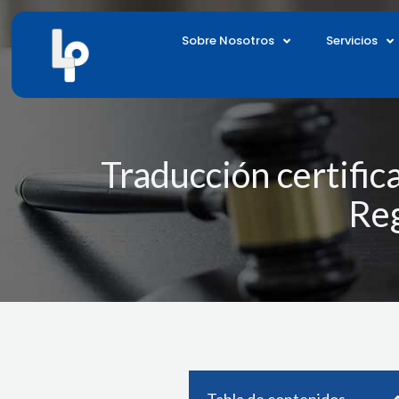
Ir
al
Sobre Nosotros
Servicios
contenido
Traducción certifi
Reg
Tabla de contenidos