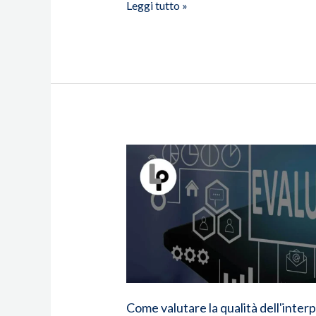
Leggi tutto »
Come
valutare
la
qualità
dell'interpretazione
nei
servizi
di
videoconferenza
Come valutare la qualità dell'inter