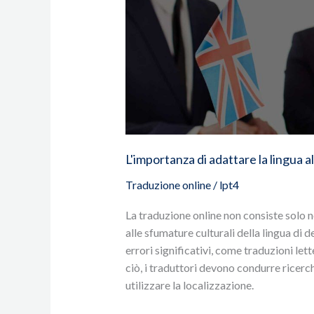
L'importanza
di
adattare
la
lingua
al
contesto
culturale
nella
L'importanza di adattare la lingua a
traduzione
Traduzione online
/
lpt4
La traduzione online non consiste solo n
alle sfumature culturali della lingua di 
errori significativi, come traduzioni lett
ciò, i traduttori devono condurre ricerche
utilizzare la localizzazione.