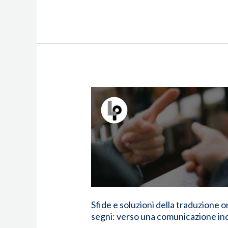
Sfide
e
soluzioni
della
traduzione
online
nell'interpretazione
della
lingua
Sfide e soluzioni della traduzione o
dei
segni: verso una comunicazione inc
segni: