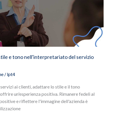
le e tono nell'interpretariato del servizio
ne
/
lpt4
rvizi ai clienti, adattare lo stile e il tono
offrire un'esperienza positiva. Rimanere fedeli al
ositive e riflettere l'immagine dell'azienda è
ilizzazione