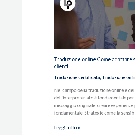
online
Come
adattare
stile
e
tono
nell'interpretariato
del
Traduzione online Come adattare sti
servizio
clienti
clienti
Traduzione certificata
,
Traduzione onli
Nel campo della traduzione online e dei se
dell'interpretariato è fondamentale per 
messaggio originale, creare esperienze p
fondamentale. Strategie come la sensib
Leggi tutto »