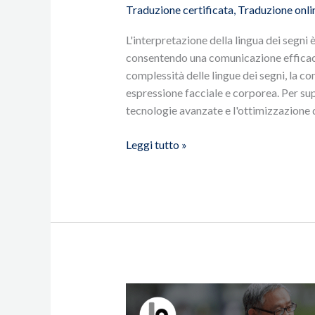
verso
Traduzione certificata
,
Traduzione onli
una
L'interpretazione della lingua dei segni 
comunicazione
consentendo una comunicazione efficace 
inclusiva
complessità delle lingue dei segni, la co
espressione facciale e corporea. Per su
tecnologie avanzate e l'ottimizzazione de
Leggi tutto »
Traduzione
online