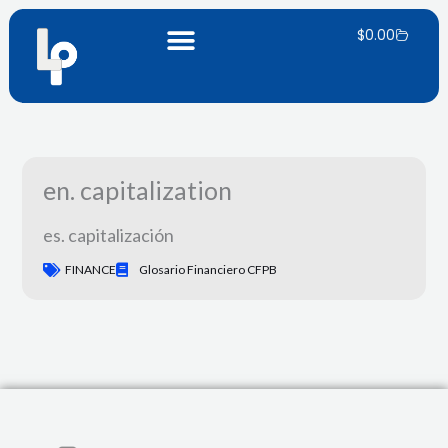
Saltar
Carrinh
para
$
0.00
o
conteúdo
en. capitalization
es. capitalización
FINANCE
Glosario Financiero CFPB