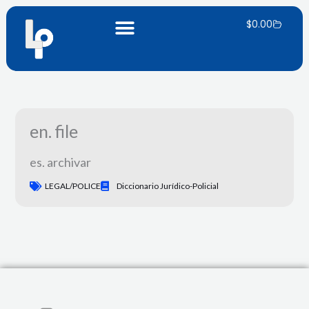
Saltar
Carrinh
para
$
0.00
o
conteúdo
en. file
es. archivar
LEGAL/POLICE
Diccionario Jurídico-Policial