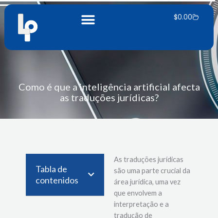
Saltar
Carrinh
para
$
0.00
o
conteúdo
Como é que a inteligência artificial afecta
as traduções jurídicas?
As traduções jurídicas
Tabla de
são uma parte crucial da
contenidos
área jurídica, uma vez
que envolvem a
interpretação e a
tradução de