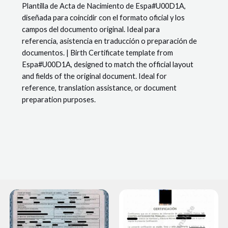
Plantilla de Acta de Nacimiento de Espa#U00D1A,
-
diseñada para coincidir con el formato oficial y los
Spain
campos del documento original. Ideal para
#1
referencia, asistencia en traducción o preparación de
documentos. | Birth Certificate template from
Espa#U00D1A, designed to match the official layout
and fields of the original document. Ideal for
reference, translation assistance, or document
preparation purposes.