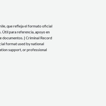
z
a
d
o
le, que refleja el formato oficial
r
. Útil para referencia, apoyo en
e
de documentos. | Criminal Record
s
cial format used by national
lation support, or professional