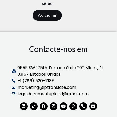
$
5.00
Adicionar
Contacte-nos em
9555 SW 175th Terrace Suite 202 Miami, FL
33157 Estados Unidos
+1 (786) 520-7185
marketing@lptranslate.com
legaldocumentupload@gmail.com
L
T
F
I
Y
W
T
E
i
i
a
n
o
h
e
n
n
k
c
s
u
a
l
v
k
t
e
t
t
t
e
e