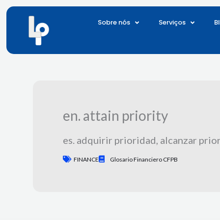
Saltar
para
Sobre nós
Serviços
B
o
conteúdo
en. attain priority
es. adquirir prioridad, alcanzar prio
FINANCE
Glosario Financiero CFPB