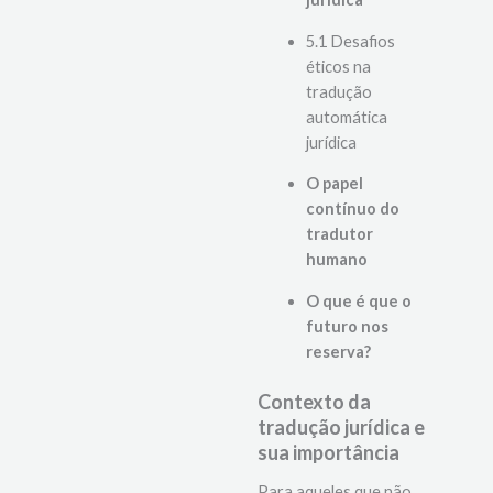
tradução
jurídica
5.1 Desafios
éticos na
tradução
automática
jurídica
O papel
contínuo do
tradutor
humano
O que é que o
futuro nos
reserva?
Contexto da
tradução jurídica e
sua importância